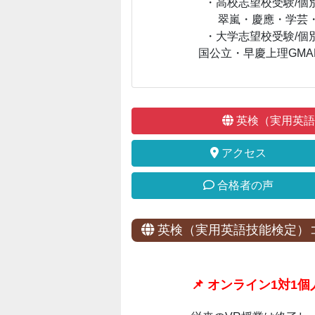
・高校志望校受験/個別
翠嵐・慶應・学芸
・大学志望校受験/個別
国公立・早慶上理GMA
英検（実用英語
アクセス
合格者の声
英検（実用英語技能検定）
📌 オンライン1対1