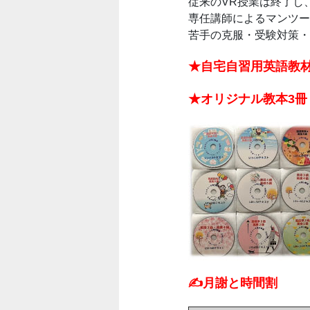
従来のVR授業は終了し
専任講師によるマンツー
苦手の克服・受験対策・
★自宅自習用英語教
★オリジナル教本3冊
✍️月謝と時間割