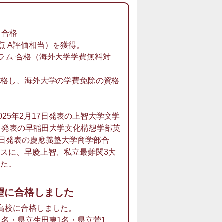
）
 合格
均点 A評価相当）を獲得。
グラム 合格（海外大学学費無料対
合格し、海外大学の学費免除の資格
、2025年2月17日発表の上智大学文学
日発表の早稲田大学文化構想学部英
4日発表の慶應義塾大学商学部合
スに、早慶上智、私立最難関3大
した。
望に合格しました
高校に合格しました。
1名・県立生田東1名・県立菅1