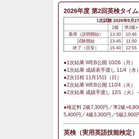
2026年度 第2回英検タイ
1次試験 2026年9月
2級
準2級+
着席（説明開始）
13:30
10:45
試験開始
13:45
11:00
終了（目安）
15:40
12:55
●1次結果 WEB公開 10/26（月）
●1次結果 成績表手渡し 11/4（水
●2次日程 11月15日（日）
●2次結果 WEB公開 11/24（火）
●2次結果 成績手渡し 12/1（火）
●検定料 2級7,300円／準2級+6,8
5,400円／4級3,300円／5級2,900
英検（実用英語技能検定）