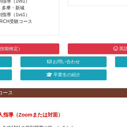
指導（1vs1）
・多摩・新城
指導（1vs1）
RCH受験コース
技能検定）
英
お問い合わせ
卒業生の紹介
コース
個人指導（Zoomまたは対面）