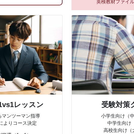
英検教材ファイ
vs1レッスン
受験対策
るマンツーマン指導
小学生向け（
によりコース決定
中学生向け
高校生向け（